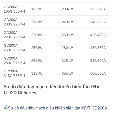
GD200A-
185kW
200kW
305/340A
185G/200P-4
GD200A-
200kW
220kW
340/380A
200G/220P-4
GD200A-
220kW
250kW
425/480A
220G/250P-4
GD200A-
250kW
280kW
480/530A
250G/280P-4
GD200A-
280kW
315kW
530/600A
280G/315P-4
GD200A-
315kW
355kW
600/650A
315G/355P-4
Sơ đồ đấu dây mạch điều khiển biến tần INVT
GD200A Series