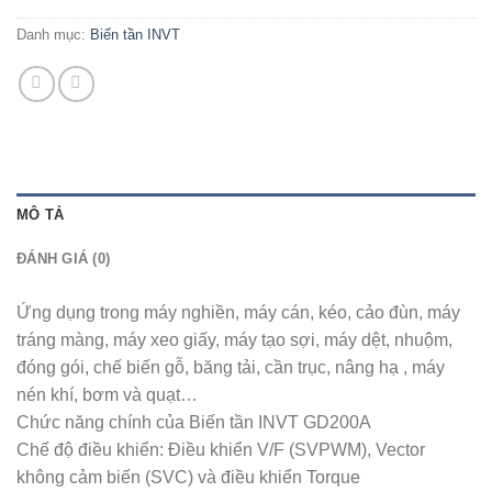
Danh mục:
Biến tần INVT
MÔ TẢ
ĐÁNH GIÁ (0)
Ứng dụng trong máy nghiền, máy cán, kéo, cảo đùn, máy
tráng màng, máy xeo giấy, máy tạo sợi, máy dệt, nhuộm,
đóng gói, chế biến gỗ, băng tải, cần trục, nâng hạ , máy
nén khí, bơm và quạt…
Chức năng chính của Biến tần INVT GD200A
Chế độ điều khiển: Điều khiển V/F (SVPWM), Vector
không cảm biến (SVC) và điều khiển Torque