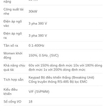
nặng
Công suất tải
30kW
nhẹ
Điện áp ngõ
3 pha 380 V
vào
Điện áp ngõ
3 pha 380 V
ra
Tần số ra
0.1-400Hz
Momen khởi
150%, 0.5Hz, (SVC)
động
Khả năng chịu
60s với 150% dòng định mức 10s với 180% dòng
quá tải
định mức 1s với 200% dòng định mức
Keypad Bộ điều khiển thắng (Breaking Unit)
Tích hợp sẵn
Cổng truyền thông RS-485 Bộ lọc EMC
Kiểu điều
V/F (SVPWM)
khiển
Số cổng I/O
18