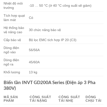
Nhiệt độ môi
-10 … 50 °C (ở 40 °C công suất sẽ giảm)
trường
Tích hợp quạt
Có
làm mát
Hệ thống bảo
30 chức năng bảo vệ
vệ nâng cao
Cấp bảo vệ
Bộ lọc EMC tích hợp IP 20 (C3)
Dòng điện
56/56A
ngõ vào
Dòng điện
45/60A
ngõ ra
Khối lượng
13 kg
Biến tần INVT GD200A Series (Điện áp 3 Pha
380V)
MÃ SẢN
CÔNG SUẤT
CÔNG SUẤT
DÒNG
PHẨM
TẢI NẶNG
TẢI NHẸ
CHỊU TẢI