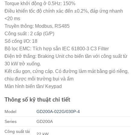
Torque khởi động ở 0.5Hz: 150%
Điều khiển tốc độ chính xác đến ±0.2%, đáp ứng nhanh
<20 ms
Truyền thông: Modbus, RS485
Công suất : 2 cấp (G/P)
Số cổng I/O: 18
Bộ lọc EMC: Tích hợp sẵn IEC 61800-3 C3 Filter
Điện trở thắng: Braking Unit cho biến tần với công suất từ
30 kW trở xuống.
Kết cấu gọn, cứng cáp. Có đường làm mát bằng gió riêng,
chịu được môi trường bụi và ẩm
Màn hình biến tần/ Keypad
Thông số kỹ thuật chi tiết
Model
GD200A-022G/030P-4
Series
GD200A
Công suất tải
22 kW